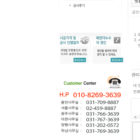
빗
글쓴이
1. 
2.
연
관리
네 
전화