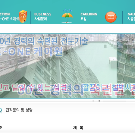
호
제 목