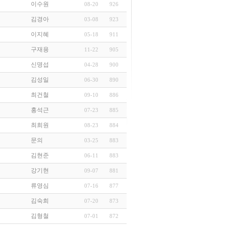
이수원
08-20
926
김경아
03-08
923
이지혜
05-18
911
구재용
11-22
905
신명섭
04-28
900
김성일
06-30
890
최건철
09-10
886
홍석근
07-23
885
최희원
08-23
884
문의
03-25
883
김현준
06-11
883
강기현
09-07
881
류영심
07-16
877
김숙희
07-20
873
김형철
07-01
872