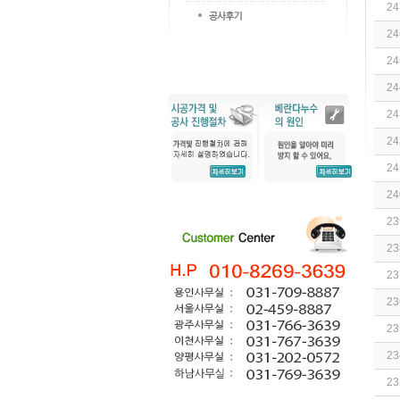
24
24
24
24
24
24
24
24
23
23
23
23
23
23
23