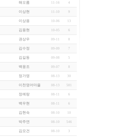
해오름
11-16
4
이상현
11-10
9
이상용
10-06
13
김용현
10-05
6
권상우
09-11
8
김수정
09-09
7
김길동
09-08
5
백웅조
09-07
8
정가영
08-13
30
이천영어마을
08-13
581
정예랑
08-11
6
백우현
08-11
6
김현숙
08-10
10
박주연
08-10
546
김모건
08-10
3